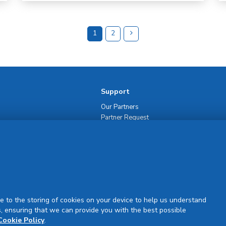
1
2
Support
Our Partners
Partner Request
Site Map
Rejuran Official & Authentic
VN Product Guide
PDPP & CCTV Notice (Thai)
e to the storing of cookies on your device to help us understand
, ensuring that we can provide you with the best possible
Cookie Policy
.