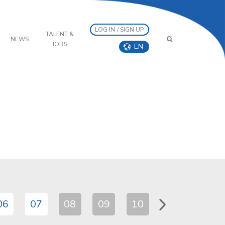
LOG IN / SIGN UP
TALENT &
NEWS
JOBS
EN
06
07
08
09
10
11
12