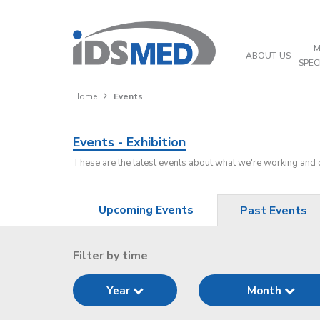
M
ABOUT US
SPEC
Home
Events
Events - Exhibition
These are the latest events about what we're working and
Upcoming Events
Past Events
Filter by time
Year
Month