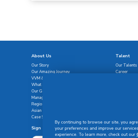
About Us
Talent
Our Story
Our Talents
Our Amazing Journey
Career
VVM & Brand Promise
What Sets Us Apart
Our Governance
Management Team
Regional Network
Asian Healthcare Leadership Summit
Case Studies
By continuing to browse our site, you agre
Sign Up For Newsletter
your preferences and improve our services
experience. To learn more, check out our