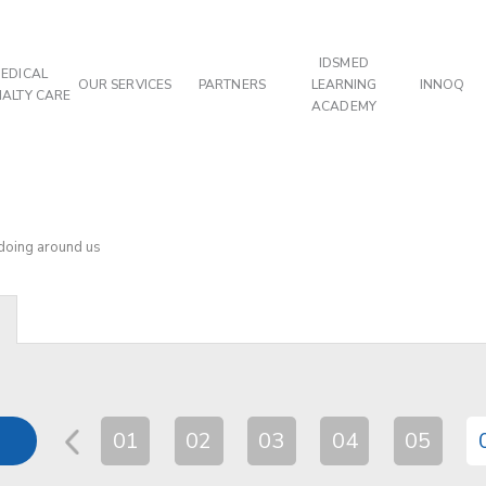
IDSMED
EDICAL
OUR SERVICES
PARTNERS
LEARNING
INNOQ
IALTY CARE
ACADEMY
 doing around us
01
02
03
04
05